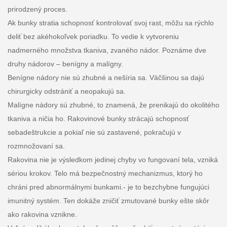
prirodzený proces.
Ak bunky stratia schopnosť kontrolovať svoj rast, môžu sa rýchlo
deliť bez akéhokoľvek poriadku. To vedie k vytvoreniu
nadmerného množstva tkaniva, zvaného nádor. Poznáme dve
druhy nádorov – benígny a malígny.
Benígne nádory nie sú zhubné a nešíria sa. Väčšinou sa dajú
chirurgicky odstrániť a neopakujú sa.
Malígne nádory sú zhubné, to znamená, že prenikajú do okolitého
tkaniva a ničia ho. Rakovinové bunky strácajú schopnosť
sebadeštrukcie a pokiaľ nie sú zastavené, pokračujú v
rozmnožovaní sa.
Rakovina nie je výsledkom jedinej chyby vo fungovaní tela, vzniká
sériou krokov. Telo má bezpečnostný mechanizmus, ktorý ho
chráni pred abnormálnymi bunkami.- je to bezchybne fungujúci
imunitný systém. Ten dokáže zničiť zmutované bunky ešte skôr
ako rakovina vznikne.