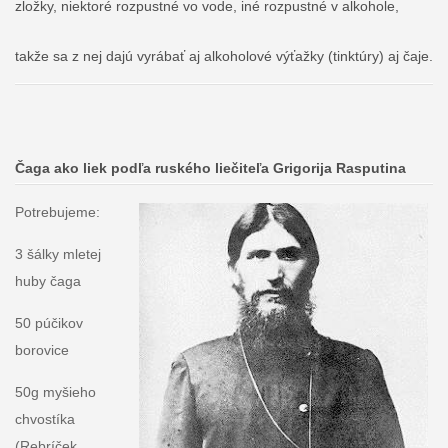
zložky, niektoré rozpustné vo vode, iné rozpustné v alkohole,
takže sa z nej dajú vyrábať aj alkoholové výťažky (tinktúry) aj čaje.
Čaga ako liek podľa ruského liečiteľa Grigorija Rasputina
Potrebujeme:
3 šálky mletej
huby čaga
50 púčikov
borovice
50g myšieho
chvostíka
(Rebríček