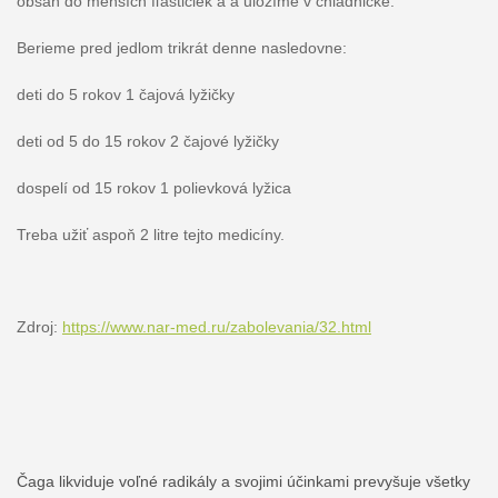
obsah do menších fľaštičiek a a uložíme v chladničke.
Berieme pred jedlom trikrát denne nasledovne:
deti do 5 rokov 1 čajová lyžičky
deti od 5 do 15 rokov 2 čajové lyžičky
dospelí od 15 rokov 1 polievková lyžica
Treba užiť aspoň 2 litre tejto medicíny.
Zdroj:
https://www.nar-med.ru/zabolevania/32.html
Čaga likviduje voľné radikály
a svojimi účinkami prevyšuje všetky