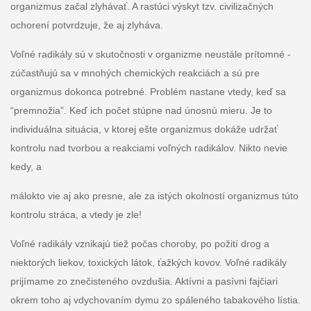
organizmus začal zlyhávať. A rastúci výskyt tzv. civilizačných
ochorení potvrdzuje, že aj zlyháva.
Voľné radikály sú v skutočnosti v organizme neustále prítomné -
zúčastňujú sa v mnohých chemických reakciách a sú pre
organizmus dokonca potrebné. Problém nastane vtedy, keď sa
“premnožia”. Keď ich počet stúpne nad únosnú mieru. Je to
individuálna situácia, v ktorej ešte organizmus dokáže udržať
kontrolu nad tvorbou a reakciami voľných radikálov. Nikto nevie
kedy, a
málokto vie aj ako presne, ale za istých okolností organizmus túto
kontrolu stráca, a vtedy je zle!
Voľné radikály vznikajú tiež počas choroby, po požití drog a
niektorých liekov, toxických látok, ťažkých kovov. Voľné radikály
prijímame zo znečisteného ovzdušia. Aktívni a pasívni fajčiari
okrem toho aj vdychovaním dymu zo spáleného tabakového lístia.