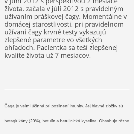
v júni 2012 s perspektívou 2 mesiace
života, začala v júli 2012 s pravidelným
užívaním práškovej čagy. Momentálne v
domácej starostlivosti, pri pravidelnom
užívaní čagy krvné testy vykazujú
zlepšené parametre vo všetkých
ohľadoch. Pacientka sa teší zlepšenej
kvalite života už 7 mesiacov.
Čaga je veľmi účinná pri posilnení imunity. Jej hlavné zložky sú
betaglukány (20%), betulín a betulinická kyselina. Obsahuje rôzne