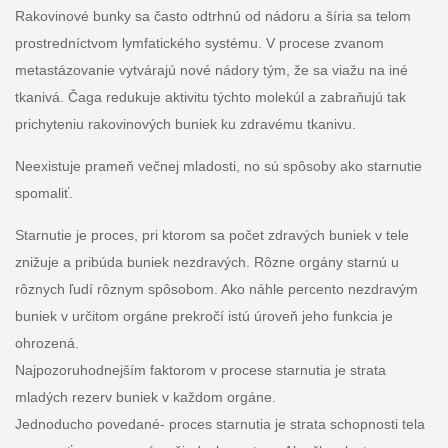
Rakovinové bunky sa často odtrhnú od nádoru a šíria sa telom
prostredníctvom lymfatického systému. V procese zvanom
metastázovanie vytvárajú nové nádory tým, že sa viažu na iné
tkanivá. Čaga redukuje aktivitu týchto molekúl a zabraňujú tak
prichyteniu rakovinových buniek ku zdravému tkanivu.
Neexistuje prameň večnej mladosti, no sú spôsoby ako starnutie
spomaliť.
Starnutie je proces, pri ktorom sa počet zdravých buniek v tele
znižuje a pribúda buniek nezdravých. Rôzne orgány starnú u
rôznych ľudí rôznym spôsobom. Ako náhle percento nezdravým
buniek v určitom orgáne prekročí istú úroveň jeho funkcia je
ohrozená.
Najpozoruhodnejším faktorom v procese starnutia je strata
mladých rezerv buniek v každom orgáne.
Jednoducho povedané- proces starnutia je strata schopnosti tela