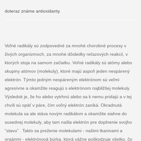
doteraz známe antioxidanty.
Voľné radikály sú zodpovedné za mnohé chorobné procesy v
živých organizmoch, za mnohé dôsledky reťazových reakcií, v
ktorých stoja na samom začiatku. Voľné radikály sú atómy alebo
skupiny atómov (molekuly), ktoré majú aspoň jeden nespárený
elektrón. Týmto jedným nespáreným elektrónom sú veľmi
agresívne a okamžite reagujú s elektrónom najbližšej molekuly.
Výsledok je, že ho alebo vytrhnú alebo sa k nemu pridajú a v tej
chvíli sú opäť v páre, čím voľný elektrón zaniká. Okradnutá
molekula sa ale stáva novým radikálom a okamžite siahne do
susednej molekuly, aby tam našla elektrón pre doplnenie svojho
“stavu” . Takto sa preženie molekulami - našimi tkanivami a
orgánmi - elektrónová búrka, ktorá vážne poškodzuje všetko, čo