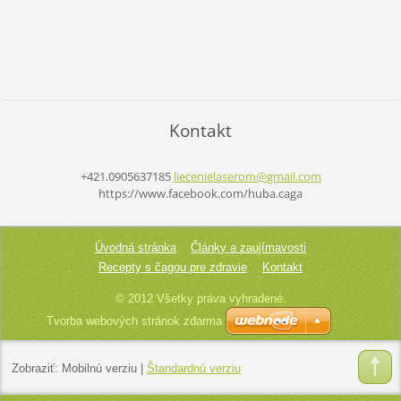
Kontakt
+421.0905637185
liecenie
laserom@
gmail.co
m
https://www.facebook.com/huba.caga
Úvodná stránka
Články a zaujímavosti
Recepty s čagou pre zdravie
Kontakt
© 2012 Všetky práva vyhradené.
Tvorba webových stránok zdarma
Zobraziť:
Mobilnú verziu
|
Štandardnú verziu