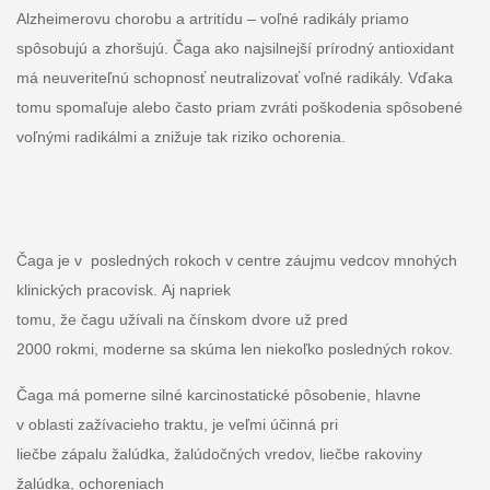
Alzheimerovu chorobu a artritídu – voľné radikály priamo
spôsobujú a zhoršujú. Čaga ako najsilnejší prírodný antioxidant
má neuveriteľnú schopnosť neutralizovať voľné radikály. Vďaka
tomu spomaľuje alebo často priam zvráti poškodenia spôsobené
voľnými radikálmi a znižuje tak riziko ochorenia.
Čaga je v posledných rokoch v centre záujmu vedcov mnohých
klinických pracovísk. Aj napriek
tomu, že čagu užívali na čínskom dvore už pred
2000 rokmi, moderne sa skúma len niekoľko posledných rokov.
Čaga má pomerne silné karcinostatické pôsobenie, hlavne
v oblasti zažívacieho traktu, je veľmi účinná pri
liečbe zápalu žalúdka, žalúdočných vredov, liečbe rakoviny
žalúdka, ochoreniach