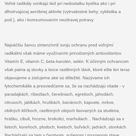
Voľné radikály vznikajú tiež pri nedostatku kyslíka ako i pri
dlhotrvajúcej aeróbnej aktivite (vytrvalostné behy, cyklistika a
pod.), ako i komzumovaním nezdravej potravy.
Najväčšiu šancu zintenzívniť svoju ochranu pred voľnými
radikálmi však máme využívaním prirodzených antioxidantov.
Vitamín E, vitamín C, beta-karotén, selén. K účinným ochrancom
však patria aj stovky a tisíce rastlinných látok, ktoré ešte len teraz
objavujeme a zisťujeme aké sú dôležité. Nazývame ich
fytochemikálie a presviedčame sa, že sa nachádzajú všade - v
paradajkách, ríbezliach, čerešniach, egrešoch, jahodách,
citrusoch, jablkách, hruškách, banánoch, kapuste, mrkve,
obilných klíčkoch, rastlinných olejoch lisovaných za studena,
hrášku, cibuli, hrozne, brokolici, marhuliach... Nachádzajú sa v
listoch, koreňoch, plodoch, kvetoch, buľvách, jadrách, stonkách.
Nachádzajú sa tam v čerstvom, sušenom i mrazenom stave