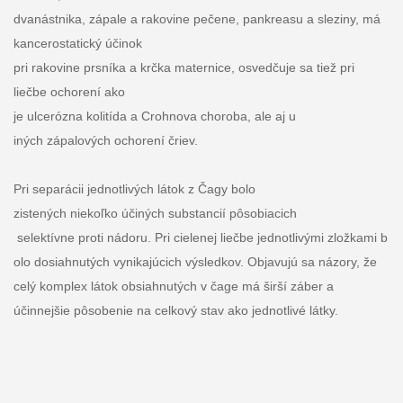
dvanástnika, zápale a rakovine pečene, pankreasu a sleziny, má
kancerostatický účinok
pri rakovine prsníka a krčka maternice, osvedčuje sa tiež pri
liečbe ochorení ako
je ulcerózna kolitída a Crohnova choroba, ale aj u
iných zápalových ochorení čriev.
Pri separácii jednotlivých látok z Čagy bolo
zistených niekoľko účiných substancií pôsobiacich
selektívne proti nádoru. Pri cielenej liečbe jednotlivými zložkami b
olo dosiahnutých vynikajúcich výsledkov. Objavujú sa názory, že
celý komplex látok obsiahnutých v čage má širší záber a
účinnejšie pôsobenie na celkový stav ako jednotlivé látky.