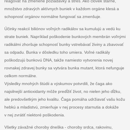
reagovať na zmenené požiadavky a stres. Ako človek starne,
množstvo zdravých aktívnych buniek v každom orgáne klesá a
schopnosť orgánov normálne fungovať sa zmenšuje.
Účinky reakcií biliónov voľných radikálov sa kumulujú a vedú ku
strate buniek. Napríklad poškodenie bunkových membrán voľnými
radikálmi zhoršuje schopnosť bunky vstrebávať živiny a zbavovať
sa odpadu. Bunka v dôsledku toho umiera. Voľné radikály
poškodzujú bunkovú DNA, takže namiesto vytvorenia novej
rovnakej zdravej bunky sa vytvára bunka mutant, ktorá nefunguje
celkom normálne.
Výsledky mnohých štúdii a výskumov potvrdili, že čaga ako
najsilnejší antioxidanty môže predĺžiť život, no nielen jeho dĺžku,
ale predovšetkým jeho kvalitu. Čaga pomáha udržiavať vašu kožu
hebkú a mladistvú, zmierňuje v nej procesy starnutia a dokáže
v nej zvrátiť niektoré poškodenia.
Všetky závažné choroby dneška - choroby srdca, rakovinu,