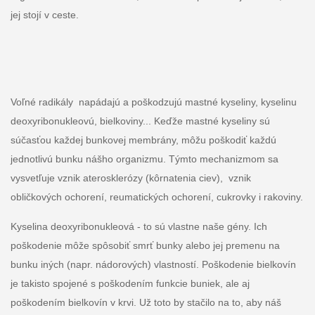
jej stojí v ceste.
Voľné radikály napádajú a poškodzujú mastné kyseliny, kyselinu
deoxyribonukleovú, bielkoviny... Keďže mastné kyseliny sú
súčasťou každej bunkovej membrány, môžu poškodiť každú
jednotlivú bunku nášho organizmu. Týmto mechanizmom sa
vysvetľuje vznik aterosklerózy (kôrnatenia ciev), vznik
obličkových ochorení, reumatických ochorení, cukrovky i rakoviny.
Kyselina deoxyribonukleová - to sú vlastne naše gény. Ich
poškodenie môže spôsobiť smrť bunky alebo jej premenu na
bunku iných (napr. nádorových) vlastností. Poškodenie bielkovín
je takisto spojené s poškodením funkcie buniek, ale aj
poškodením bielkovín v krvi. Už toto by stačilo na to, aby náš