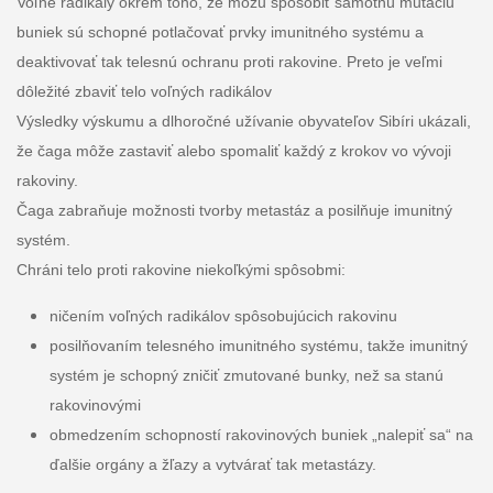
Voľné radikály okrem toho, že môžu spôsobiť samotnú mutáciu
buniek sú schopné potlačovať prvky imunitného systému a
deaktivovať tak telesnú ochranu proti rakovine. Preto je veľmi
dôležité zbaviť telo voľných radikálov
Výsledky výskumu a dlhoročné užívanie obyvateľov Sibíri ukázali,
že čaga môže zastaviť alebo spomaliť každý z krokov vo vývoji
rakoviny.
Čaga zabraňuje možnosti tvorby metastáz a posilňuje imunitný
systém.
Chráni telo proti rakovine niekoľkými spôsobmi:
ničením voľných radikálov spôsobujúcich rakovinu
posilňovaním telesného imunitného systému, takže imunitný
systém je schopný zničiť zmutované bunky, než sa stanú
rakovinovými
obmedzením schopností rakovinových buniek „nalepiť sa“ na
ďalšie orgány a žľazy a vytvárať tak metastázy.