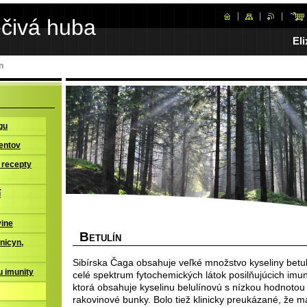
ečivá huba
Eli
n
gu
entov
 recepty
í
vine
B
ETULÍN
nicyn,
Sibírska Čaga obsahuje veľké množstvo kyseliny betul
 imunity
celé spektrum fytochemických látok posilňujúcich imun
ktorá obsahuje kyselinu belulínovú s nízkou hodnotou 
rakovinové bunky. Bolo tiež klinicky preukázané, že m