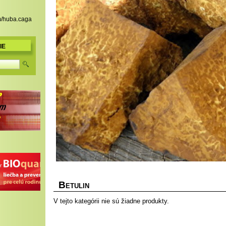
m/huba.caga
IE
B
ETULIN
V tejto kategórii nie sú žiadne produkty.