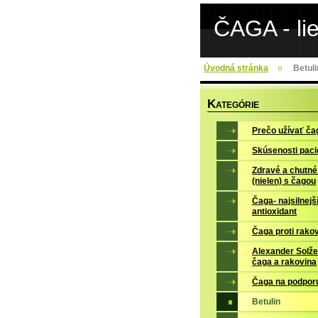
ČAGA - li
Úvodná stránka
Betuli
K
ATEGÓRIE
Prečo užívať ča
Skúsenosti paci
Zdravé a chutné
(nielen) s čagou
Čaga- najsilnejš
antioxidant
Čaga proti rako
Alexander Solže
čaga a rakovina
Čaga na podporu
Betulin