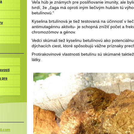
Veľa húb je známych pre posilňovanie imunity, ale by
ja
tvrdí, že „čaga má oproti iným liečivým hubám tú výh
betulínovú.“
Kyselina brtulínová je tiež testovaná na účinnosť v lie
zy
antimutagénnu aktivitu- je schopná znížiť počet a frek
chromozómov a génov.
Vedci skúmali tiež kyselinu betulínovú ako potenciálnu
dýchacích ciest, ktoré spôsobujú vážne príznaky prech
Protirakovinové vlastnosti betulínu sú skúmané takti
látky.
avosti
u pre
l.co
m