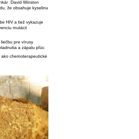
linkár David Winston
odu, že obsahuje kyselinu
čbe HIV a tiež vykazuje
venciu mutácií
 liečbu pre vírusy
ladnutia a zápalu pľúc.
ež ako chemoterapeutické