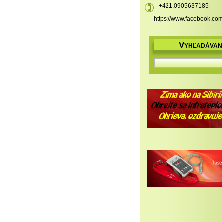
+421.0905637185
https://www.facebook.co
V
YHĽADÁVAN