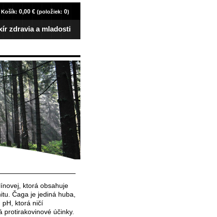
0,00 €
0
Košík:
(položiek:
)
xír zdravia a mladosti
ínovej, ktorá obsahuje
itu. Čaga je jediná huba,
pH, ktorá ničí
á protirakovinové účinky.