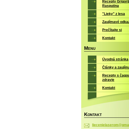
Recepty Grigori
Rasputina
"Lieky" z lesa
Zaujímavé odka
Prečítajte si
Kontakt
M
ENU
Úvodná stránka
Články a zaujím
Recepty s čago
zdravie
Kontakt
K
ONTAKT
liecenie
laserom@
gmai