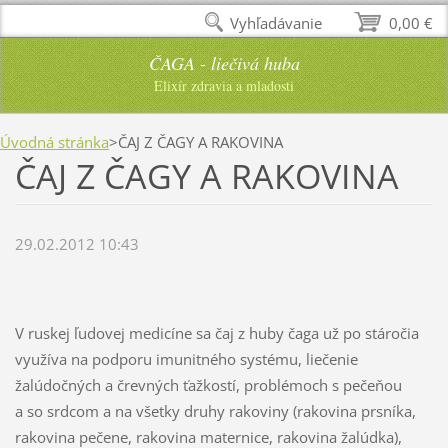
Vyhľadávanie
0,00 €
ČAGA - liečivá huba
Elixír zdravia a mladosti
Úvodná stránka
>
ČAJ Z ČAGY A RAKOVINA
ČAJ Z ČAGY A RAKOVINA
29.02.2012 10:43
V ruskej ľudovej medicíne sa čaj z huby čaga už po stáročia
využíva na podporu imunitného systému, liečenie
žalúdočných a črevných ťažkostí, problémoch s pečeňou
a so srdcom a na všetky druhy rakoviny (rakovina prsníka,
rakovina pečene, rakovina maternice, rakovina žalúdka),