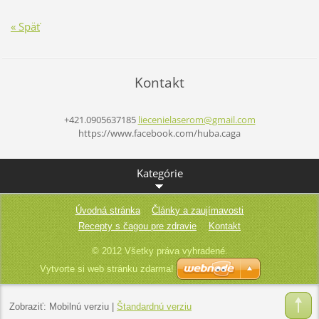
« Späť
Kontakt
+421.0905637185
liecenie
laserom@
gmail.co
m
https://www.facebook.com/huba.caga
Kategórie
Úvodná stránka
Články a zaujímavosti
Recepty s čagou pre zdravie
Kontakt
© 2012 Všetky práva vyhradené.
Vytvorte si web stránku zdarma!
Zobraziť:
Mobilnú verziu
|
Štandardnú verziu