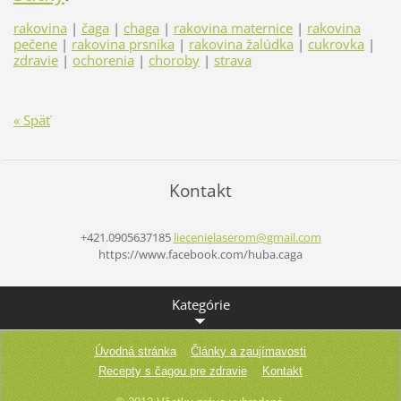
rakovina
|
čaga
|
chaga
|
rakovina maternice
|
rakovina
pečene
|
rakovina prsníka
|
rakovina žalúdka
|
cukrovka
|
zdravie
|
ochorenia
|
choroby
|
strava
« Späť
Kontakt
+421.0905637185
liecenie
laserom@
gmail.co
m
https://www.facebook.com/huba.caga
Kategórie
Úvodná stránka
Články a zaujímavosti
Recepty s čagou pre zdravie
Kontakt