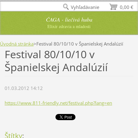
Vyhľadávanie
0,00 €
ČAGA - liečivá huba
Elixír zdravia a mladosti
Úvodná stránka
>
Festival 80/10/10 v Španielskej Andalúzií
Festival 80/10/10 v
Španielskej Andalúzií
01.03.2012 14:12
https://www.811-friendly.net/festival.php?lang=en
Štítky
: